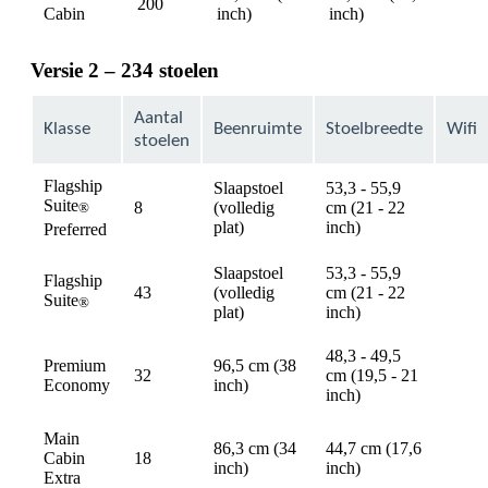
200
avail
Cabin
inch)
inch)
Versie 2 – 234 stoelen
Aantal
Klasse
Beenruimte
Stoelbreedte
Wifi
stoelen
Flagship
Slaapstoel
53,3 - 55,9
Suite
8
(volledig
cm (21 - 22
®
availa
plat)
inch)
Preferred
Slaapstoel
53,3 - 55,9
Flagship
43
(volledig
cm (21 - 22
Suite
availa
®
plat)
inch)
48,3 - 49,5
Premium
96,5 cm (38
32
cm (19,5 - 21
availa
Economy
inch)
inch)
Main
86,3 cm (34
44,7 cm (17,6
Cabin
18
availa
inch)
inch)
Extra