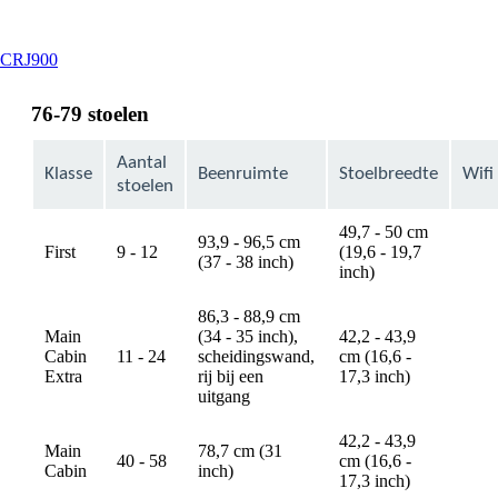
This
CRJ900
content
can
76-79 stoelen
be
expanded
Aantal
Klasse
Beenruimte
Stoelbreedte
Wifi
stoelen
49,7 - 50 cm
93,9 - 96,5 cm
First
9 - 12
(19,6 - 19,7
avail
(37 - 38 inch)
inch)
86,3 - 88,9 cm
Main
(34 - 35 inch),
42,2 - 43,9
Cabin
11 - 24
scheidingswand,
cm (16,6 -
avail
Extra
rij bij een
17,3 inch)
uitgang
42,2 - 43,9
Main
78,7 cm (31
40 - 58
cm (16,6 -
avail
Cabin
inch)
17,3 inch)