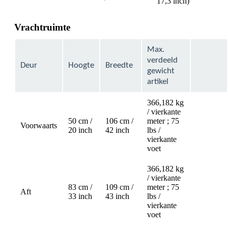
17,3 inch)
Vrachtruimte
Max.
verdeeld
Deur
Hoogte
Breedte
gewicht
artikel
366,182 kg
/ vierkante
50 cm /
106 cm /
meter ; 75
Voorwaarts
Not
20 inch
42 inch
lbs /
available
vierkante
voet
366,182 kg
/ vierkante
83 cm /
109 cm /
meter ; 75
Aft
Not
33 inch
43 inch
lbs /
available
vierkante
voet