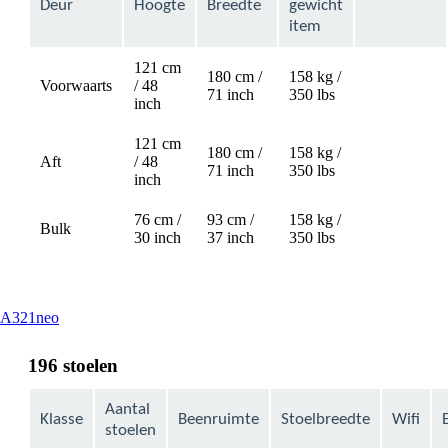
Deur
Hoogte
Breedte
gewicht
item
121 cm
180 cm /
158 kg /
Voorwaarts
/ 48
Not
71 inch
350 lbs
inch
available
121 cm
180 cm /
158 kg /
Aft
/ 48
Not
71 inch
350 lbs
inch
available
76 cm /
93 cm /
158 kg /
Bulk
30 inch
37 inch
350 lbs
This
A321neo
content
can
196 stoelen
be
expanded
Aantal
Klasse
Beenruimte
Stoelbreedte
Wifi
stoelen