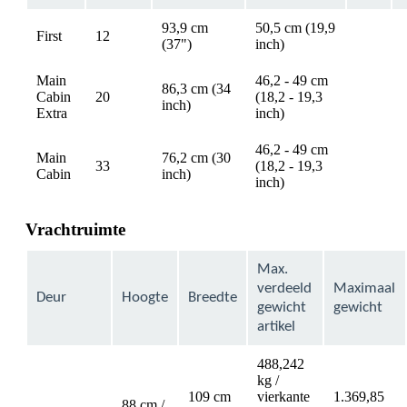
93,9 cm
50,5 cm (19,9
First
12
Not
(37")
inch)
available
a
Main
46,2 - 49 cm
86,3 cm (34
Cabin
20
(18,2 - 19,3
Not
inch)
Extra
inch)
available
a
46,2 - 49 cm
Main
76,2 cm (30
33
(18,2 - 19,3
Not
Cabin
inch)
inch)
available
a
Vrachtruimte
Max.
verdeeld
Maximaal
Deur
Hoogte
Breedte
gewicht
gewicht
artikel
488,242
kg /
109 cm
vierkante
1.369,85
88 cm /