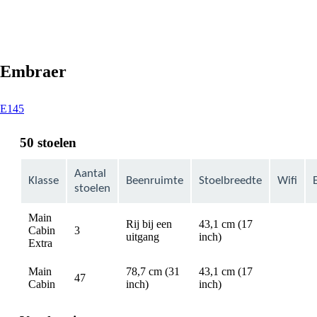
Embraer
This
E145
content
can
50 stoelen
be
expanded
Aantal
Klasse
Beenruimte
Stoelbreedte
Wifi
stoelen
Main
Rij bij een
43,1 cm (17
Cabin
3
Not
uitgang
inch)
Extra
available
Main
78,7 cm (31
43,1 cm (17
47
Not
Cabin
inch)
inch)
available