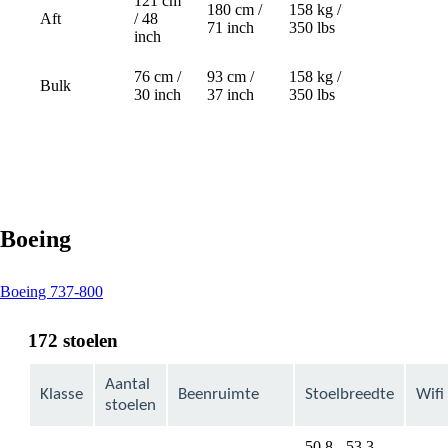
121 cm
180 cm /
158 kg /
Aft
/ 48
Not
71 inch
350 lbs
inch
available
76 cm /
93 cm /
158 kg /
Bulk
30 inch
37 inch
350 lbs
Boeing
This
Boeing 737-800
content
can
172 stoelen
be
expanded
Aantal
Klasse
Beenruimte
Stoelbreedte
Wifi
stoelen
50,8 - 53,3