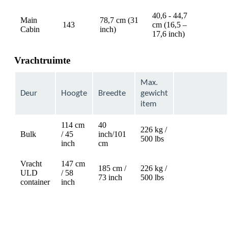
40,6 - 44,7
Main
78,7 cm (31
143
cm (16,5 –
availa
Cabin
inch)
17,6 inch)
Vrachtruimte
Max.
Deur
Hoogte
Breedte
gewicht
item
114 cm
40
226 kg /
Bulk
/ 45
inch/101
Not
500 lbs
inch
cm
available
Vracht
147 cm
185 cm /
226 kg /
ULD
/ 58
Not
73 inch
500 lbs
container
inch
available