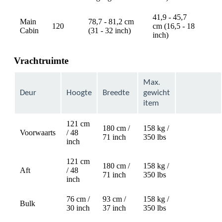
41,9 - 45,7
Main
78,7 - 81,2 cm
120
cm (16,5 - 18
avai
Cabin
(31 - 32 inch)
inch)
Vrachtruimte
Max.
Deur
Hoogte
Breedte
gewicht
item
121 cm
180 cm /
158 kg /
Voorwaarts
/ 48
Not
71 inch
350 lbs
inch
available
121 cm
180 cm /
158 kg /
Aft
/ 48
Not
71 inch
350 lbs
inch
available
76 cm /
93 cm /
158 kg /
Bulk
30 inch
37 inch
350 lbs