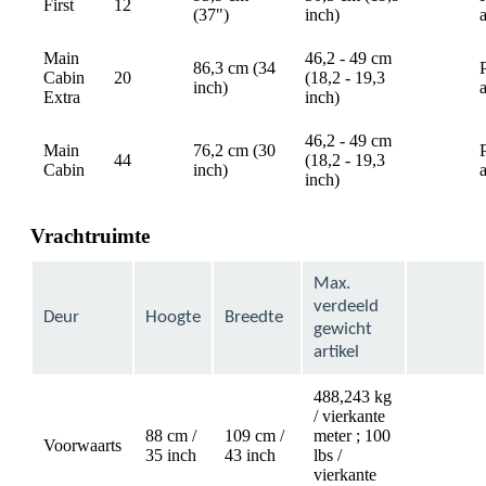
First
12
available
(37")
inch)
Main
46,2 - 49 cm
86,3 cm (34
Cabin
20
(18,2 - 19,3
available
inch)
Extra
inch)
46,2 - 49 cm
Main
76,2 cm (30
44
(18,2 - 19,3
available
Cabin
inch)
inch)
Vrachtruimte
Max.
verdeeld
Deur
Hoogte
Breedte
gewicht
artikel
488,243 kg
/ vierkante
88 cm /
109 cm /
meter ; 100
Voorwaarts
35 inch
43 inch
lbs /
vierkante