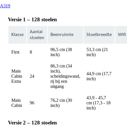
This
A319
content
can
Versie 1 – 128 stoelen
be
expanded
Aantal
Klasse
Beenruimte
Stoelbreedte
Wifi
stoelen
96,5 cm (38
53,3 cm (21
First
8
avail
inch)
inch)
86,3 cm (34
Main
inch),
44,9 cm (17,7
Cabin
24
scheidingswand,
avail
inch)
Extra
rij bij een
uitgang
43,9 - 45,7
Main
76,2 cm (30
96
cm (17,3 - 18
avail
Cabin
inch)
inch)
Versie 2 – 128 stoelen