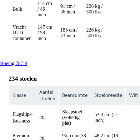
114 cm
91 cm /
226 kg /
Bulk
/ 45
Not
36 inch
500 lbs
inch
available
Vracht
147 cm
185 cm /
226 kg /
ULD
/ 58
Not
73 inch
500 lbs
container
inch
available
This
Boeing 787-8
content
can
234 stoelen
be
expanded
Aantal
Klasse
Beenruimte
Stoelbreedte
Wifi
stoelen
Slaapstoel
Flagship
53,3 cm (21
®
20
(volledig
avail
inch)
Business
plat)
Premium
96,5 cm (38
48,2 cm (19
28