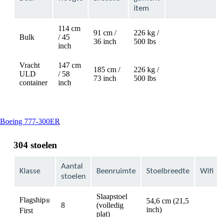
item
114 cm
91 cm /
226 kg /
Bulk
/ 45
Not
36 inch
500 lbs
inch
available
Vracht
147 cm
185 cm /
226 kg /
ULD
/ 58
Not
73 inch
500 lbs
container
inch
available
This
Boeing 777-300ER
content
can
304 stoelen
be
expanded
Aantal
Klasse
Beenruimte
Stoelbreedte
Wifi
stoelen
Slaapstoel
Flagship
54,6 cm (21,5
®
8
(volledig
avail
inch)
First
plat)