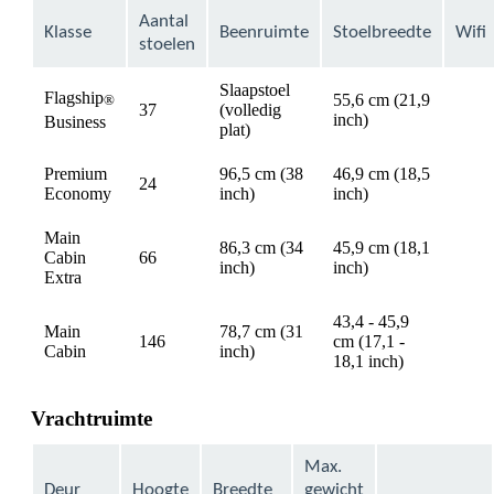
Aantal
Klasse
Beenruimte
Stoelbreedte
Wifi
stoelen
Slaapstoel
Flagship
55,6 cm (21,9
®
37
(volledig
avail
inch)
Business
plat)
Premium
96,5 cm (38
46,9 cm (18,5
24
avail
Economy
inch)
inch)
Main
86,3 cm (34
45,9 cm (18,1
Cabin
66
avail
inch)
inch)
Extra
43,4 - 45,9
Main
78,7 cm (31
146
cm (17,1 -
avail
Cabin
inch)
18,1 inch)
Vrachtruimte
Max.
Deur
Hoogte
Breedte
gewicht