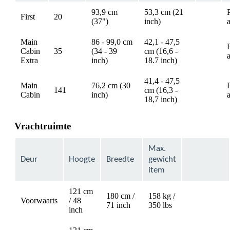
93,9 cm
53,3 cm (21
First
20
available
(37")
inch)
Main
86 - 99,0 cm
42,1 - 47,5
Cabin
35
(34 - 39
cm (16,6 -
available
Extra
inch)
18.7 inch)
41,4 - 47,5
Main
76,2 cm (30
141
cm (16,3 -
available
Cabin
inch)
18,7 inch)
Vrachtruimte
Max.
Deur
Hoogte
Breedte
gewicht
item
121 cm
180 cm /
158 kg /
Voorwaarts
/ 48
Not
71 inch
350 lbs
inch
available