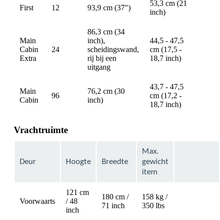
53,3 cm (21
First
12
93,9 cm (37")
avail
inch)
86,3 cm (34
Main
inch),
44,5 - 47,5
Cabin
24
scheidingswand,
cm (17,5 -
avail
Extra
rij bij een
18,7 inch)
uitgang
43,7 - 47,5
Main
76,2 cm (30
96
cm (17,2 -
avail
Cabin
inch)
18,7 inch)
Vrachtruimte
Max.
Deur
Hoogte
Breedte
gewicht
item
121 cm
180 cm /
158 kg /
Voorwaarts
/ 48
Not
71 inch
350 lbs
inch
available