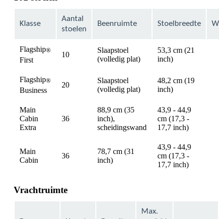
expanded
Aantal
Klasse
Beenruimte
Stoelbreedte
Wi
stoelen
Flagship
Slaapstoel
53,3 cm (21
®
10
av
(volledig plat)
inch)
First
Flagship
Slaapstoel
48,2 cm (19
®
20
av
(volledig plat)
inch)
Business
Main
88,9 cm (35
43,9 - 44,9
Cabin
36
inch),
cm (17,3 -
av
Extra
scheidingswand
17,7 inch)
43,9 - 44,9
Main
78,7 cm (31
36
cm (17,3 -
av
Cabin
inch)
17,7 inch)
Vrachtruimte
Max.