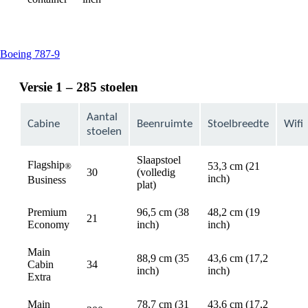
available
This
Boeing 787-9
content
can
Versie 1 – 285 stoelen
be
expanded
Aantal
Cabine
Beenruimte
Stoelbreedte
Wifi
stoelen
Slaapstoel
Flagship
53,3 cm (21
®
30
(volledig
avail
inch)
Business
plat)
Premium
96,5 cm (38
48,2 cm (19
21
avail
Economy
inch)
inch)
Main
88,9 cm (35
43,6 cm (17,2
Cabin
34
avail
inch)
inch)
Extra
Main
78,7 cm (31
43,6 cm (17,2