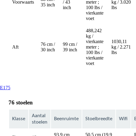
Voorwaarts
/ 43
meter ;
kg / 3.020
35 inch
inch
100 lbs /
lbs
vierkante
voet
488,242
kg /
vierkante
1030,11
76 cm /
99 cm /
Aft
meter ;
kg / 2.271
30 inch
39 inch
100 lbs /
lbs
vierkante
voet
This
E175
content
can
76 stoelen
be
expanded
Aantal
Klasse
Beenruimte
Stoelbreedte
Wifi
stoelen
93,9 cm
50,5 cm (19,9