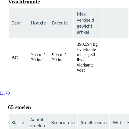
Vrachtruimte
Max.
verdeeld
Deur
Hoogte
Breedte
gewicht
artikel
390,594 kg
/ vierkante
76 cm /
99 cm /
meter ; 80
Aft
Not
30 inch
39 inch
lbs /
available
vierkante
voet
This
E170
content
can
65 stoelen
be
expanded
Aantal
Klasse
Beenruimte
Stoelbreedte
Wifi
stoelen