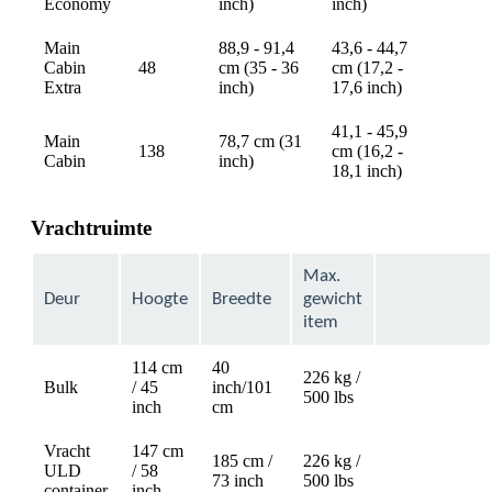
avail
Economy
inch)
inch)
Main
88,9 - 91,4
43,6 - 44,7
Cabin
48
cm (35 - 36
cm (17,2 -
avail
Extra
inch)
17,6 inch)
41,1 - 45,9
Main
78,7 cm (31
138
cm (16,2 -
avail
Cabin
inch)
18,1 inch)
Vrachtruimte
Max.
Deur
Hoogte
Breedte
gewicht
item
114 cm
40
226 kg /
Bulk
/ 45
inch/101
Not
500 lbs
inch
cm
available
Vracht
147 cm
185 cm /
226 kg /
ULD
/ 58
Not
73 inch
500 lbs
container
inch