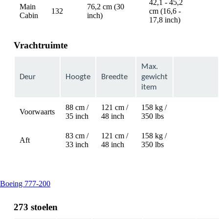
42,1 - 45,2
Main
76,2 cm (30
132
cm (16,6 -
avail
Cabin
inch)
17,8 inch)
Vrachtruimte
Max.
Deur
Hoogte
Breedte
gewicht
item
88 cm /
121 cm /
158 kg /
Voorwaarts
Not
35 inch
48 inch
350 lbs
available
83 cm /
121 cm /
158 kg /
Aft
Not
33 inch
48 inch
350 lbs
available
This
Boeing 777-200
content
can
273 stoelen
be
expanded