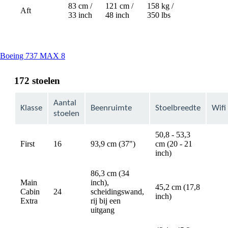
83 cm /
121 cm /
158 kg /
Aft
Not
33 inch
48 inch
350 lbs
available
This
Boeing 737 MAX 8
content
can
172 stoelen
be
expanded
Aantal
Klasse
Beenruimte
Stoelbreedte
Wifi
stoelen
50,8 - 53,3
First
16
93,9 cm (37")
cm (20 - 21
avail
inch)
86,3 cm (34
Main
inch),
45,2 cm (17,8
Cabin
24
scheidingswand,
avail
inch)
Extra
rij bij een
uitgang