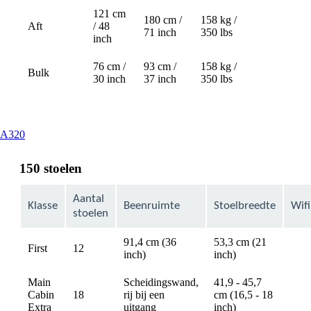
121 cm
180 cm /
158 kg /
Aft
/ 48
Not
71 inch
350 lbs
inch
available
76 cm /
93 cm /
158 kg /
Bulk
30 inch
37 inch
350 lbs
This
A320
content
can
150 stoelen
be
expanded
Aantal
Klasse
Beenruimte
Stoelbreedte
Wifi
stoelen
91,4 cm (36
53,3 cm (21
First
12
avai
inch)
inch)
Main
Scheidingswand,
41,9 - 45,7
Cabin
18
rij bij een
cm (16,5 - 18
avai
Extra
uitgang
inch)