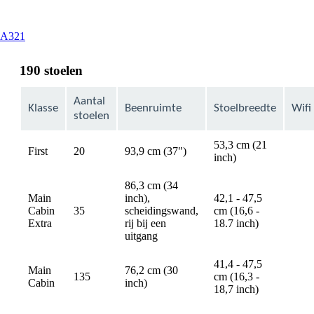
This
A321
content
can
190 stoelen
be
expanded
Aantal
Klasse
Beenruimte
Stoelbreedte
Wifi
stoelen
53,3 cm (21
First
20
93,9 cm (37")
avail
inch)
86,3 cm (34
Main
inch),
42,1 - 47,5
Cabin
35
scheidingswand,
cm (16,6 -
avail
Extra
rij bij een
18.7 inch)
uitgang
41,4 - 47,5
Main
76,2 cm (30
135
cm (16,3 -
avail
Cabin
inch)
18,7 inch)