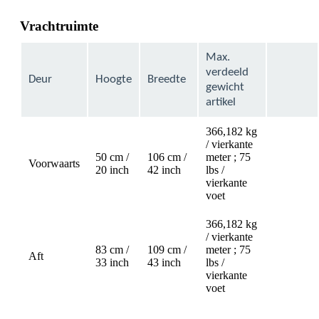
Vrachtruimte
Max.
verdeeld
Deur
Hoogte
Breedte
gewicht
artikel
366,182 kg
/ vierkante
50 cm /
106 cm /
meter ; 75
Voorwaarts
Not
20 inch
42 inch
lbs /
available
vierkante
voet
366,182 kg
/ vierkante
83 cm /
109 cm /
meter ; 75
Aft
Not
33 inch
43 inch
lbs /
available
vierkante
voet