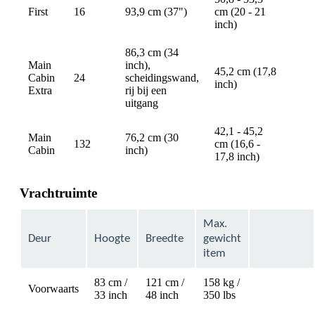
First
16
93,9 cm (37")
cm (20 - 21
avail
inch)
86,3 cm (34
Main
inch),
45,2 cm (17,8
Cabin
24
scheidingswand,
avail
inch)
Extra
rij bij een
uitgang
42,1 - 45,2
Main
76,2 cm (30
132
cm (16,6 -
avail
Cabin
inch)
17,8 inch)
Vrachtruimte
Max.
Deur
Hoogte
Breedte
gewicht
item
83 cm /
121 cm /
158 kg /
Voorwaarts
Not
33 inch
48 inch
350 lbs
available