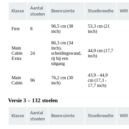
Aantal
Klasse
Beenruimte
Stoelbreedte
Wifi
stoelen
96,5 cm (38
53,3 cm (21
First
8
avail
inch)
inch)
86,3 cm (34
Main
inch),
44,9 cm (17,7
Cabin
24
scheidingswand,
avail
inch)
Extra
rij bij een
uitgang
43,9 - 44,9
Main
76,2 cm (30
96
cm (17,3 -
avail
Cabin
inch)
17,7 inch)
Versie 3 – 132 stoelen
Aantal
Klasse
Beenruimte
Stoelbreedte
Wifi
stoelen