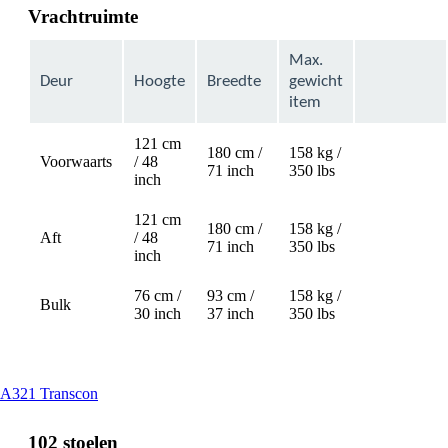
Vrachtruimte
Max.
Deur
Hoogte
Breedte
gewicht
item
121 cm
180 cm /
158 kg /
Voorwaarts
/ 48
Not
71 inch
350 lbs
inch
available
121 cm
180 cm /
158 kg /
Aft
/ 48
Not
71 inch
350 lbs
inch
available
76 cm /
93 cm /
158 kg /
Bulk
30 inch
37 inch
350 lbs
This
A321 Transcon
content
can
102 stoelen
be