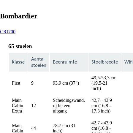
Bombardier
This
CRJ700
content
can
65 stoelen
be
expanded
Aantal
Klasse
Beenruimte
Stoelbreedte
Wifi
stoelen
49,5-53,3 cm
First
9
93,9 cm (37")
(19,5-21
avai
inch)
Main
Scheidingswand,
42,7 - 43,9
Cabin
12
rij bij een
cm (16,8 -
avai
Extra
uitgang
17,3 inch)
42,7 - 43,9
Main
78,7 cm (31
44
cm (16,8 -
avai
Cabin
inch)