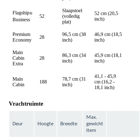
Slaapstoel
Flagship
52 cm (20,5
®
52
(volledig
avail
inch)
Business
plat)
Premium
96,5 cm (38
46,9 cm (18,5
28
avail
Economy
inch)
inch)
Main
86,3 cm (34
45,9 cm (18,1
Cabin
28
avail
inch)
inch)
Extra
41,1 - 45,9
Main
78,7 cm (31
188
cm (16,2 -
avail
Cabin
inch)
18,1 inch)
Vrachtruimte
Max.
Deur
Hoogte
Breedte
gewicht
item