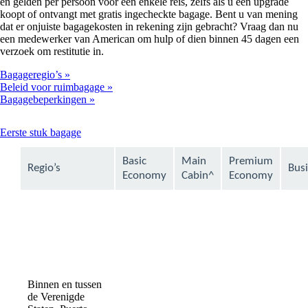
en gelden per persoon voor een enkele reis, zelfs als u een upgrade
koopt of ontvangt met gratis ingecheckte bagage. Bent u van mening
dat er onjuiste bagagekosten in rekening zijn gebracht? Vraag dan nu
een medewerker van American om hulp of dien binnen 45 dagen een
verzoek om restitutie in.
Bagageregio’s
Beleid voor ruimbagage
Bagagebeperkingen
This
Eerste stuk bagage
content
can
Basic
Main
Premium
Regio’s
Bus
be
Economy
Cabin^
Economy
expanded
Binnen en tussen
de Verenigde