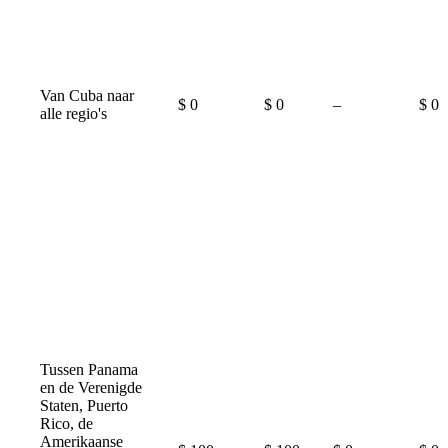
Van Cuba naar
Not
$ 0
$ 0
–
$ 0
alle regio's
available
Tussen Panama
en de Verenigde
Staten, Puerto
Rico, de
Amerikaanse