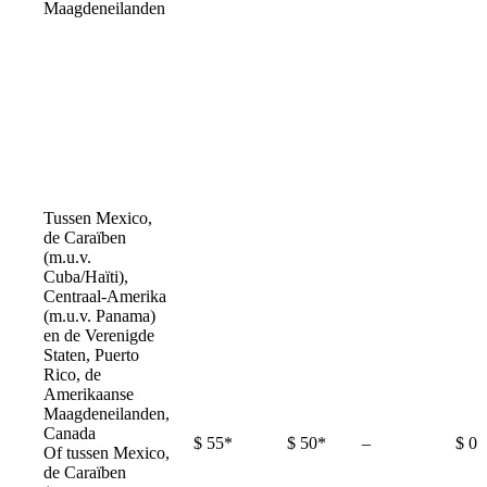
Maagdeneilanden
Tussen Mexico,
de Caraïben
(m.u.v.
Cuba/Haïti),
Centraal-Amerika
(m.u.v. Panama)
en de Verenigde
Staten, Puerto
Rico, de
Amerikaanse
Maagdeneilanden,
Canada
Not
$ 55*
$ 50*
–
$ 0
Of tussen Mexico,
available
de Caraïben