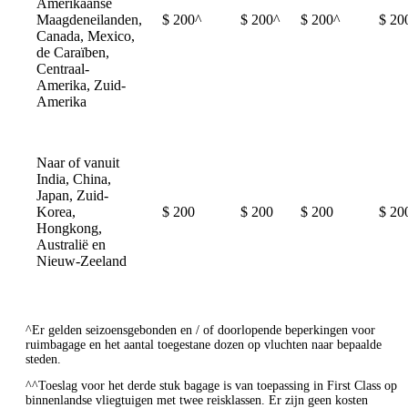
Amerikaanse
Maagdeneilanden,
$ 200^
$ 200^
$ 200^
$ 20
Canada, Mexico,
de Caraïben,
Centraal-
Amerika, Zuid-
Amerika
Naar of vanuit
India, China,
Japan, Zuid-
Korea,
$ 200
$ 200
$ 200
$ 20
Hongkong,
Australië en
Nieuw-Zeeland
^Er gelden seizoensgebonden en / of doorlopende beperkingen voor
ruimbagage en het aantal toegestane dozen op vluchten naar bepaalde
steden.
^^Toeslag voor het derde stuk bagage is van toepassing in First Class op
binnenlandse vliegtuigen met twee reisklassen. Er zijn geen kosten