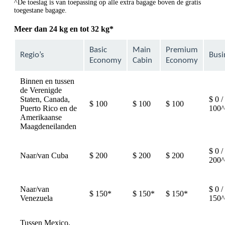
^De toeslag is van toepassing op alle extra bagage boven de gratis
toegestane bagage.
Meer dan 24 kg en tot 32 kg*
Basic
Main
Premium
Regio’s
Busi
Economy
Cabin
Economy
Binnen en tussen
de Verenigde
Staten, Canada,
$ 0 /
$ 100
$ 100
$ 100
Puerto Rico en de
100^
Amerikaanse
Maagdeneilanden
$ 0 /
Naar/van Cuba
$ 200
$ 200
$ 200
200^
Naar/van
$ 0 /
$ 150*
$ 150*
$ 150*
Venezuela
150^
Tussen Mexico,