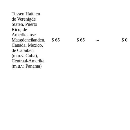
Tussen Haïti en
de Verenigde
Staten, Puerto
Rico, de
Amerikaanse
Not
Maagdeneilanden,
$ 65
$ 65
–
$ 0
available
Canada, Mexico,
de Caraïben
(m.u.v. Cuba),
Centraal-Amerika
(m.u.v. Panama)