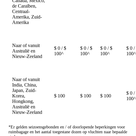
Canada, Mexico,
de Caraïben,
Centraal-
Amerika, Zuid-
Amerika
Naar of vanuit
$ 0 / $
$ 0 / $
$ 0 / $
$ 0 /
Australië en
100^
100^
100^
100^
Nieuw-Zeeland
Naar of vanuit
India, China,
Japan, Zuid-
$ 0 /
Korea,
$ 100
$ 100
$ 100
100^
Hongkong,
Australië en
Nieuw-Zeeland
*Er gelden seizoensgebonden en / of doorlopende beperkingen voor
ruimbagage en het aantal toegestane dozen op vluchten naar bepaalde