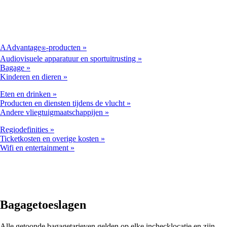
AAdvantage
-producten
®
Audiovisuele apparatuur en sportuitrusting
Bagage
Kinderen en dieren
Eten en drinken
Producten en diensten tijdens de vlucht
Andere vliegtuigmaatschappijen
Regiodefinities
Ticketkosten en overige kosten
Wifi en entertainment
Bagagetoeslagen
Alle getoonde bagagetarieven gelden op elke inchecklocatie en zijn