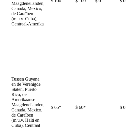
$ 100
$ 100
$ 0
$ 0
Maagdeneilanden,
Canada, Mexico,
de Caraïben
(m.u.v. Cuba),
Centraal-Amerika
Tussen Guyana
en de Verenigde
Staten, Puerto
Rico, de
Amerikaanse
Maagdeneilanden,
Not
$ 65*
$ 60*
–
$ 0
Canada, Mexico,
available
de Caraïben
(m.u.v. Haïti en
Cuba), Centraal-