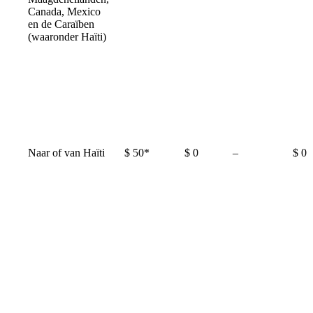
available
Canada, Mexico
en de Caraïben
(waaronder Haïti)
Not
Naar of van Haïti
$ 50*
$ 0
–
$ 0
available