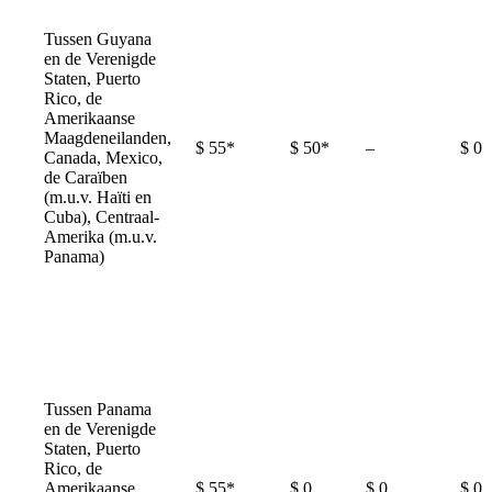
Tussen Guyana
en de Verenigde
Staten, Puerto
Rico, de
Amerikaanse
Maagdeneilanden,
Not
$ 55*
$ 50*
–
$ 0
Canada, Mexico,
available
de Caraïben
(m.u.v. Haïti en
Cuba), Centraal-
Amerika (m.u.v.
Panama)
Tussen Panama
en de Verenigde
Staten, Puerto
Rico, de
Amerikaanse
$ 55*
$ 0
$ 0
$ 0