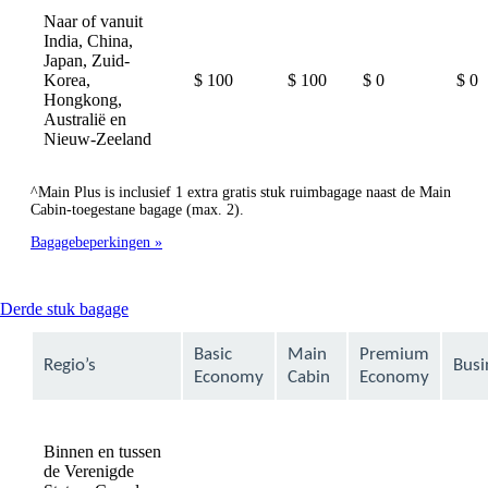
Naar of vanuit
India, China,
Japan, Zuid-
Korea,
$ 100
$ 100
$ 0
$ 0
Hongkong,
Australië en
Nieuw-Zeeland
^Main Plus is inclusief 1 extra gratis stuk ruimbagage naast de Main
Cabin-toegestane bagage (max. 2).
Bagagebeperkingen
This
Derde stuk bagage
content
can
Basic
Main
Premium
Regio’s
Busi
be
Economy
Cabin
Economy
expanded
Binnen en tussen
de Verenigde