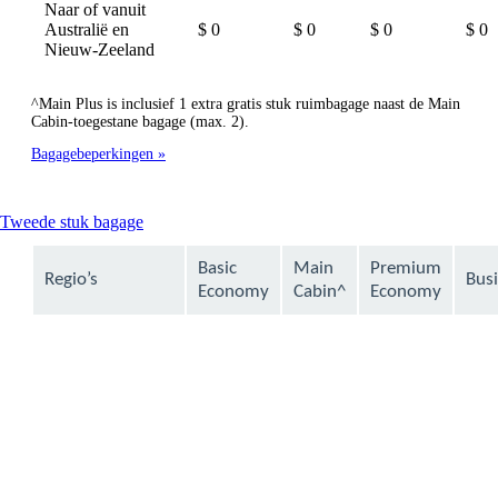
Naar of vanuit
Australië en
$ 0
$ 0
$ 0
$ 0
Nieuw-Zeeland
^Main Plus is inclusief 1 extra gratis stuk ruimbagage naast de Main
Cabin-toegestane bagage (max. 2).
Bagagebeperkingen
This
Tweede stuk bagage
content
can
Basic
Main
Premium
Regio’s
Bus
be
Economy
Cabin^
Economy
expanded