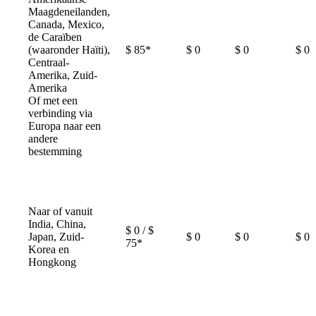
Maagdeneilanden,
Canada, Mexico,
de Caraïben
(waaronder Haïti),
$ 85*
$ 0
$ 0
$ 0
Centraal-
Amerika, Zuid-
Amerika
Of met een
verbinding via
Europa naar een
andere
bestemming
Naar of vanuit
India, China,
$ 0 / $
Japan, Zuid-
$ 0
$ 0
$ 0
75*
Korea en
Hongkong