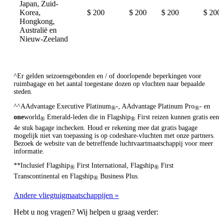
Japan, Zuid-
Korea,
$ 200
$ 200
$ 200
$ 20
Hongkong,
Australië en
Nieuw-Zeeland
^Er gelden seizoensgebonden en / of doorlopende beperkingen voor
ruimbagage en het aantal toegestane dozen op vluchten naar bepaalde
steden.
^^AAdvantage Executive Platinum
-, AAdvantage Platinum Pro
- en
®
®
one
world
Emerald-leden die in Flagship
First reizen kunnen gratis een
®
®
4e stuk bagage inchecken. Houd er rekening mee dat gratis bagage
mogelijk niet van toepassing is op codeshare-vluchten met onze partners.
Bezoek de website van de betreffende luchtvaartmaatschappij voor meer
informatie.
**Inclusief Flagship
First International, Flagship
First
®
®
Transcontinental en Flagship
Business Plus.
®
Andere vliegtuigmaatschappijen
Hebt u nog vragen? Wij helpen u graag verder: