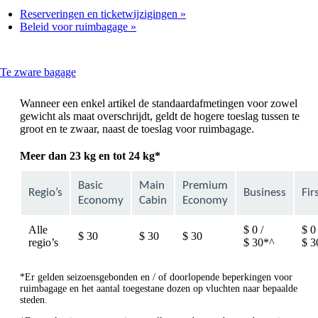
Reserveringen en ticketwijzigingen
Beleid voor ruimbagage
This
Te zware bagage
content
can
Wanneer een enkel artikel de standaardafmetingen voor zowel
be
gewicht als maat overschrijdt, geldt de hogere toeslag tussen te
expanded
groot en te zwaar, naast de toeslag voor ruimbagage.
Meer dan 23 kg en tot 24 kg*
Basic
Main
Premium
Regio’s
Business
Fir
Economy
Cabin
Economy
Alle
$ 0 /
$ 0 
$ 30
$ 30
$ 30
regio’s
$ 30*^
$ 3
*Er gelden seizoensgebonden en / of doorlopende beperkingen voor
ruimbagage en het aantal toegestane dozen op vluchten naar bepaalde
steden.