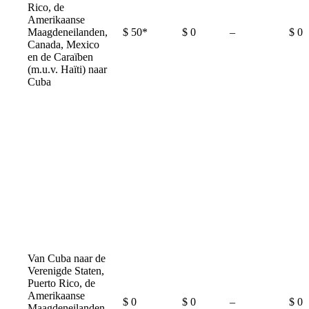
Rico, de
Amerikaanse
Not
Maagdeneilanden,
$ 50*
$ 0
–
$ 0
available
Canada, Mexico
en de Caraïben
(m.u.v. Haïti) naar
Cuba
Van Cuba naar de
Verenigde Staten,
Puerto Rico, de
Amerikaanse
Not
$ 0
$ 0
–
$ 0
Maagdeneilanden,