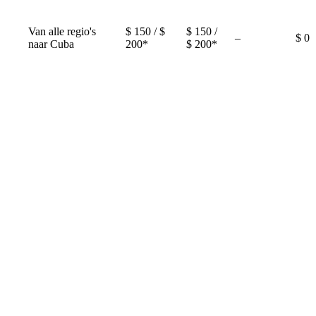
Van alle regio's
$ 150 / $
$ 150 /
Not
–
$ 0
naar Cuba
200*
$ 200*
available