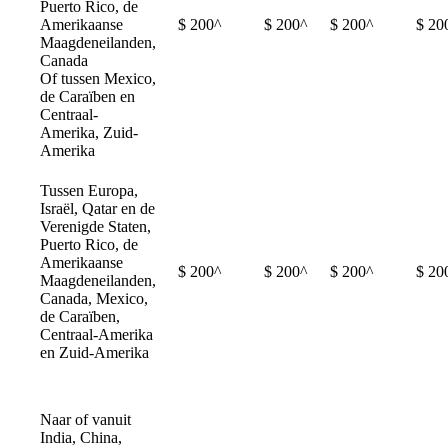
Puerto Rico, de
Amerikaanse
$ 200^
$ 200^
$ 200^
$ 20
Maagdeneilanden,
Canada
Of tussen Mexico,
de Caraïben en
Centraal-
Amerika, Zuid-
Amerika
Tussen Europa,
Israël, Qatar en de
Verenigde Staten,
Puerto Rico, de
Amerikaanse
$ 200^
$ 200^
$ 200^
$ 20
Maagdeneilanden,
Canada, Mexico,
de Caraïben,
Centraal-Amerika
en Zuid-Amerika
Naar of vanuit
India, China,