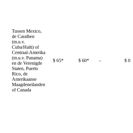
Tussen Mexico,
de Caraïben
(m.u.v.
Cuba/Haïti) of
Centraal-Amerika
(m.u.v. Panama)
Not
$ 65*
$ 60*
–
$ 0
en de Verenigde
available
Staten, Puerto
Rico, de
Amerikaanse
Maagdeneilanden
of Canada