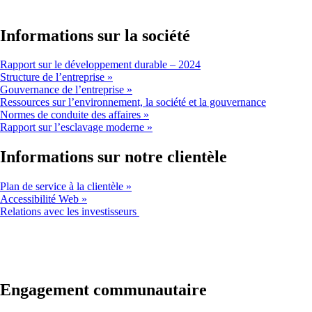
nouvelle
fenêtre
susceptible
Informations sur la société
de
ne
Ouvre
Rapport sur le développement durable – 2024
pas
un
Structure de l’entreprise
respecter
autre
Gouvernance de l’entreprise
les
site
Ouvre
Ressources sur l’environnement, la société et la gouvernance
directives
dans
un
Normes de conduite des affaires
d’accessibilité
une
autre
Rapport sur l’esclavage moderne
nouvelle
site
fenêtre
dans
Informations sur notre clientèle
susceptible
une
de
nouvelle
Plan de service à la clientèle
ne
fenêtre
Accessibilité Web
pas
susceptibl
Ouvre
Relations avec les investisseurs
respecter
de
un
les
ne
autre
directives
pas
site
d’accessibilité
respecter
dans
les
une
directives
nouvelle
Engagement communautaire
d’accessibi
fenêtre
susceptible