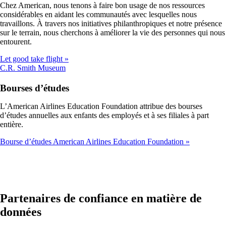
Chez American, nous tenons à faire bon usage de nos ressources
de
considérables en aidant les communautés avec lesquelles nous
ne
travaillons. À travers nos initiatives philanthropiques et notre présence
pas
sur le terrain, nous cherchons à améliorer la vie des personnes qui nous
respecter
entourent.
les
directives
Let good take flight
d’accessibilité
Ouvre
C.R. Smith Museum
un
autre
Bourses d’études
site
dans
L’American Airlines Education Foundation attribue des bourses
une
d’études annuelles aux enfants des employés et à ses filiales à part
nouvelle
entière.
fenêtre
susceptible
Bourse d’études American Airlines Education Foundation
de
ne
pas
respecter
les
directives
Partenaires de confiance en matière de
d’accessibilité
données